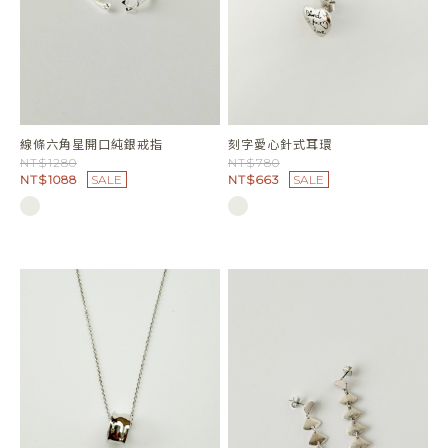
線條六角星開口純銀戒指
刻字愛心針式耳環
NT$1280
NT$780
NT$1088
SALE
NT$663
SALE