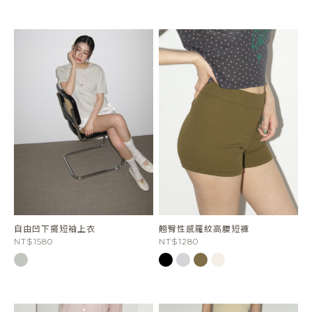
自由凹下擺短袖上衣
翹臀性感羅紋高腰短褲
NT$1580
NT$1280