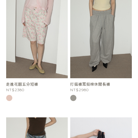
走進花園五分短褲
打摺褲耳挺棉休閒長褲
NT$2380
NT$2980