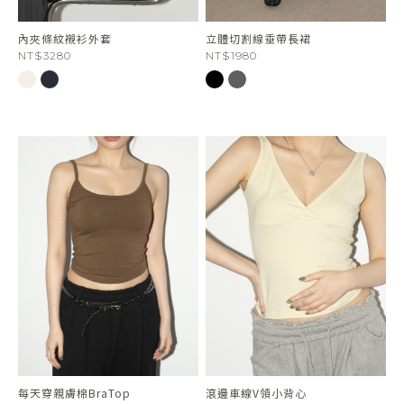
內夾條紋襯衫外套
立體切割線垂帶長裙
NT$3280
NT$1980
每天穿親膚棉BraTop
滾邊車線V領小背心