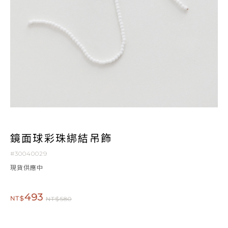
鏡面球彩珠綁結吊飾
#30040029
現貨供應中
493
NT$
NT$580