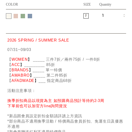
COLOR
SIZE
Quantity
F
2026 SPRING / SUMMER SALE
07/31~09/03
【
WOMEN
】
_
_
___ 三件7折／兩件75折 / 一件8折
【
ACC
】
____
_
____ 85折
【
BRANDS
】
___
_
_ 單一特價
【
AMABRO
】
__
_
_
_ 第二件85折
【
AFADMADE
】
___ 指定商品68折
活動注意事項：
換季折扣商品以現貨為主 如預購商品預計等待約2-3周
下單前也可以加官方line詢問貨況
*新品因會員設定折扣金額請詳讀上方資訊
*部分商品不適用換季活動 / 特價商品會員折扣、免運生日及優惠
不適用
*新會員贈送紅利不適用特價商品