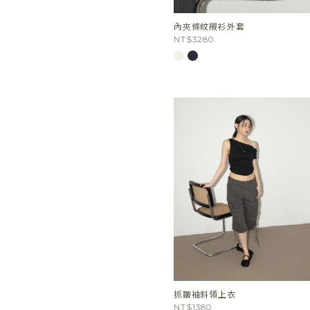
內夾條紋襯衫外套
NT$3280
抓皺袖斜領上衣
NT$1380