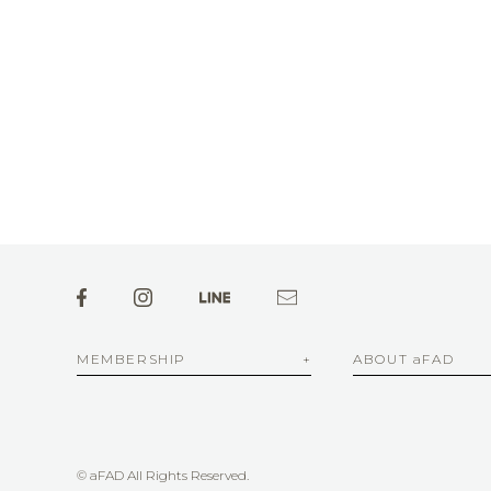
MEMBERSHIP
ABOUT aFAD
© aFAD All Rights Reserved.