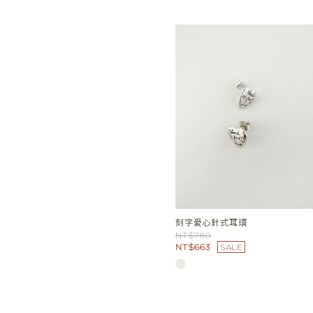
刻字愛心針式耳環
NT$780
NT$663
SALE