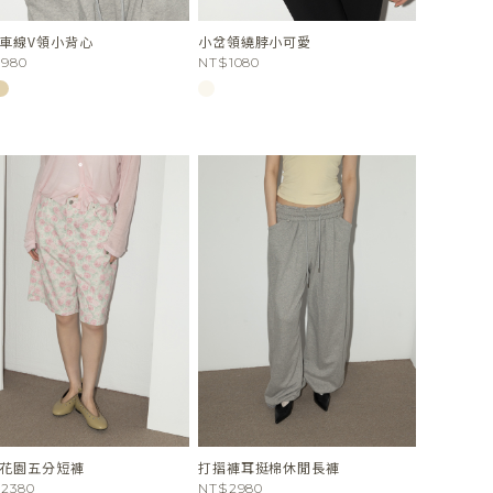
車線V領小背心
小岔領繞脖小可愛
980
NT$1080
花園五分短褲
打摺褲耳挺棉休閒長褲
2380
NT$2980