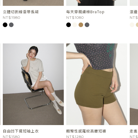
立體切割線垂帶長裙
每天穿親膚棉BraTop
滾邊
NT$1980
NT$1080
NT$
自由凹下擺短袖上衣
翹臀性感羅紋高腰短褲
走進
NT$1580
NT$1280
NT$