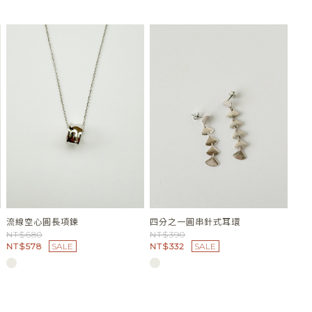
流線空心圓長項鍊
四分之一圓串針式耳環
NT$680
NT$390
NT$578
SALE
NT$332
SALE