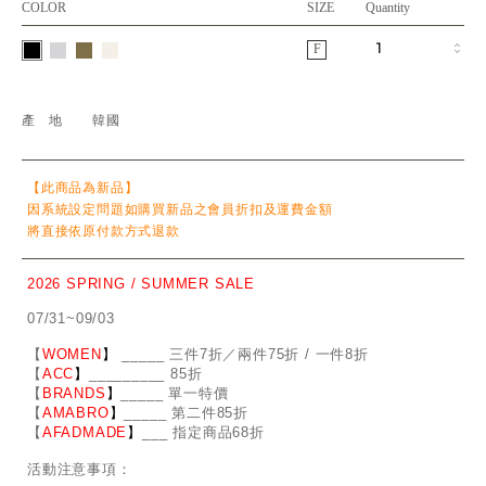
COLOR
SIZE
Quantity
F
產地
韓國
【此商品為新品】
因系統設定問題如購買新品之會員折扣及運費金額
將直接依原付款方式退款
2026 SPRING / SUMMER SALE
07/31~09/03
【
WOMEN
】
_
_
___ 三件7折／兩件75折 / 一件8折
【
ACC
】
____
_
____ 85折
【
BRANDS
】
___
_
_ 單一特價
【
AMABRO
】
__
_
_
_ 第二件85折
【
AFADMADE
】
___ 指定商品68折
活動注意事項：