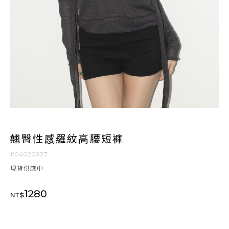
翹臀性感羅紋高腰短褲
#04020927
現貨供應中
1280
NT$