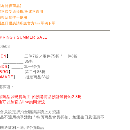
品為特價商品】
間不接受退換貨/免運不適用
惠與活動擇一使用
生日優惠請私訊官方line單獨下單
SPRING / SUMMER SALE
09/03
EN
】
_
_
___ 三件7折／兩件75折 / 一件8折
】
____
_
____ 85折
NDS
】
___
_
_ 單一特價
BRO
】
__
_
_
_ 第二件85折
DMADE
】
___ 指定商品68折
意事項：
扣商品以現貨為主 如預購商品預計等待約2-3周
也可以加官方line詢問貨況
因會員設定折扣金額請詳讀上方資訊
商品不適用換季活動 / 特價商品會員折扣、免運生日及優惠不
員贈送紅利不適用特價商品