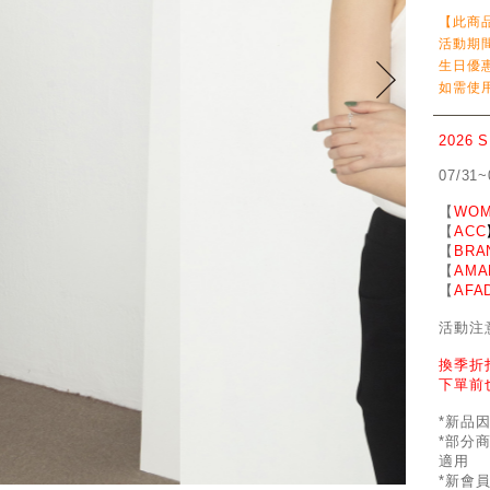
【此商
活動期
生日優
如需使用
2026 
07/31~
【
WOM
【
ACC
【
BRA
【
AMA
【
AFA
活動注
換季折
下單前
*新品
*部分
適用
*新會