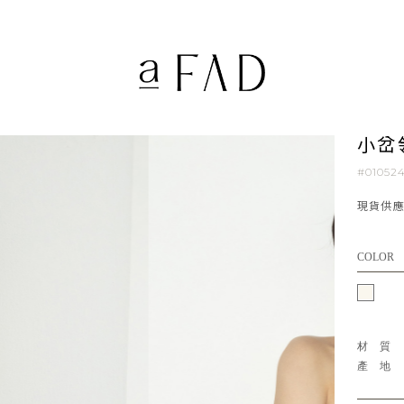
小岔
#01052
現貨供
COLOR
材
產