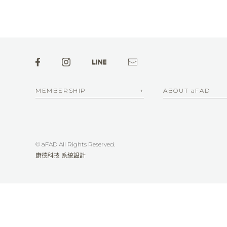
MEMBERSHIP
ABOUT aFAD
© aFAD All Rights Reserved.
康德科技 系統設計