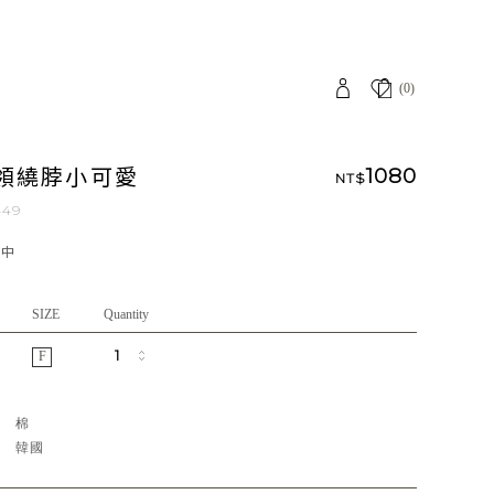
(0)
領繞脖小可愛
1080
NT$
449
應中
SIZE
Quantity
F
質
棉
地
韓國