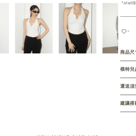
*afa
+
商品尺寸
模特兒參
運送須
建議搭