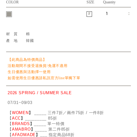
COLOR
SIZE
Quantity
F
材質
棉
產地
韓國
【此商品為特價商品】
活動期間不接受退換貨/免運不適用
生日優惠與活動擇一使用
如需使用生日優惠請私訊官方line單獨下單
2026 SPRING / SUMMER SALE
07/31~09/03
【
WOMEN
】
_
_
___ 三件7折／兩件75折 / 一件8折
【
ACC
】
____
_
____ 85折
【
BRANDS
】
___
_
_ 單一特價
【
AMABRO
】
__
_
_
_ 第二件85折
【
AFADMADE
】
___ 指定商品68折