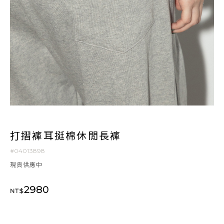
打摺褲耳挺棉休閒長褲
#04013898
現貨供應中
2980
NT$