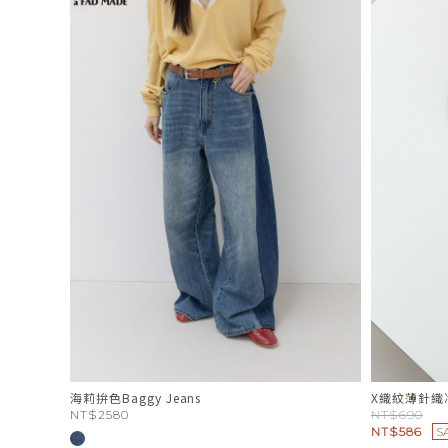
海莉拚色Baggy Jeans
X織紋薄針織
NT$2580
NT$690
NT$586
S