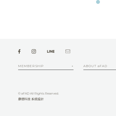
MEMBERSHIP
ABOUT aFAD
© aFAD All Rights Reserved.
康德科技 系統設計