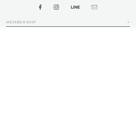
MEMBERSHIP
ABOUT aFAD
INFORMATION
NEWSLETTER
SERVICE
客服信箱
service@afad.com.tw
客服電話 02-2579-8836 | 周一至周五 10:00-12:30 13:30-18:00
© aFAD All Rights Reserved.
康德科技 系統設計