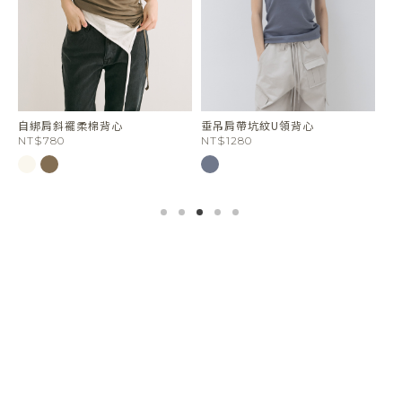
自綁肩斜襬柔棉背心
垂吊肩帶坑紋U領背心
刷
NT$780
NT$1280
NT