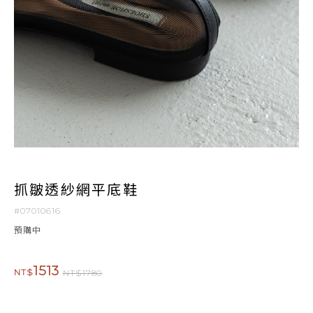
抓皺透紗網平底鞋
#07010616
預購中
1513
NT$
NT$1780