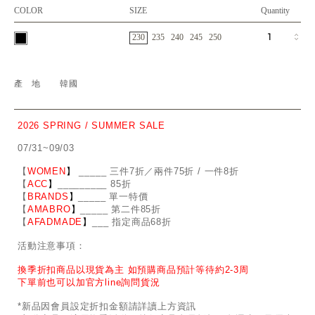
COLOR
SIZE
Quantity
230
235
240
245
250
產地
韓國
2026 SPRING / SUMMER SALE
07/31~09/03
【
WOMEN
】
_
_
___ 三件7折／兩件75折 / 一件8折
【
ACC
】
____
_
____ 85折
【
BRANDS
】
___
_
_ 單一特價
【
AMABRO
】
__
_
_
_ 第二件85折
【
AFADMADE
】
___ 指定商品68折
活動注意事項：
換季折扣商品以現貨為主 如預購商品預計等待約2-3周
下單前也可以加官方line詢問貨況
*新品因會員設定折扣金額請詳讀上方資訊