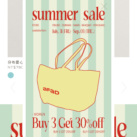
×
分布愛心串珠短項鍊
天
NT$780
N