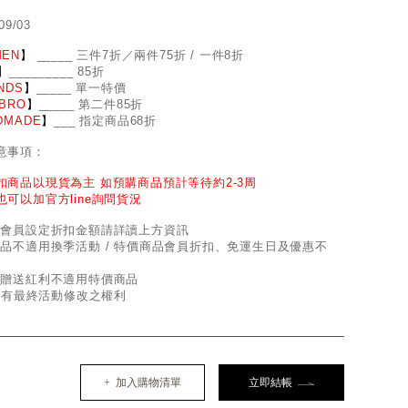
09/03
EN
】
_
_
___ 三件7折／兩件75折 / 一件8折
】
____
_
____ 85折
NDS
】
___
_
_ 單一特價
BRO
】
__
_
_
_ 第二件85折
DMADE
】
___ 指定商品68折
意事項：
扣商品以現貨為主 如預購商品預計等待約2-3周
也可以加官方line詢問貨況
因會員設定折扣金額請詳讀上方資訊
商品不適用換季活動 / 特價商品會員折扣、免運生日及優惠不
員贈送紅利不適用特價商品
d保有最終活動修改之權利
+ 加入購物清單
立即結帳