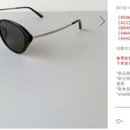
07/31~
【
WOM
【
ACC
【
BRA
【
AMA
【
AFA
活動注
換季折
下單前
*新品
*部分
適用
*新會
*afa
+