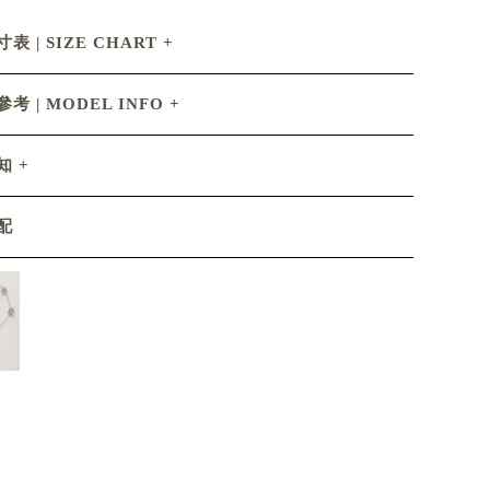
表 | SIZE CHART
考 | MODEL INFO
知
配