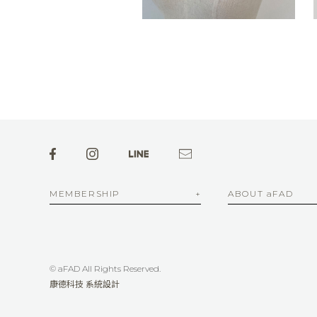
MEMBERSHIP
ABOUT aFAD
© aFAD All Rights Reserved.
康德科技 系統設計