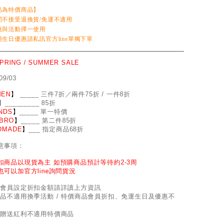
品為特價商品】
間不接受退換貨/免運不適用
惠與活動擇一使用
生日優惠請私訊官方line單獨下單
SPRING / SUMMER SALE
09/03
EN
】
_
_
___ 三件7折／兩件75折 / 一件8折
】
____
_
____ 85折
NDS
】
___
_
_ 單一特價
BRO
】
__
_
_
_ 第二件85折
DMADE
】
___ 指定商品68折
意事項：
扣商品以現貨為主 如預購商品預計等待約2-3周
也可以加官方line詢問貨況
因會員設定折扣金額請詳讀上方資訊
商品不適用換季活動 / 特價商品會員折扣、免運生日及優惠不
員贈送紅利不適用特價商品