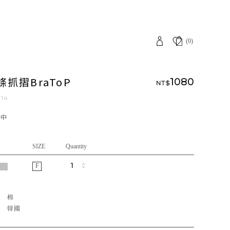
(0)
條抓摺BraToP
1080
NT$
414
應中
SIZE
Quantity
F
質
棉
地
韓國