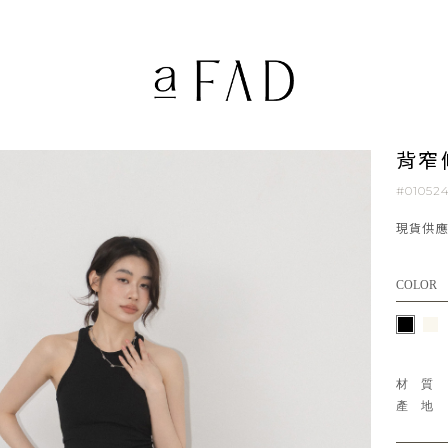
背窄
#01052
現貨供
COLOR
材
產