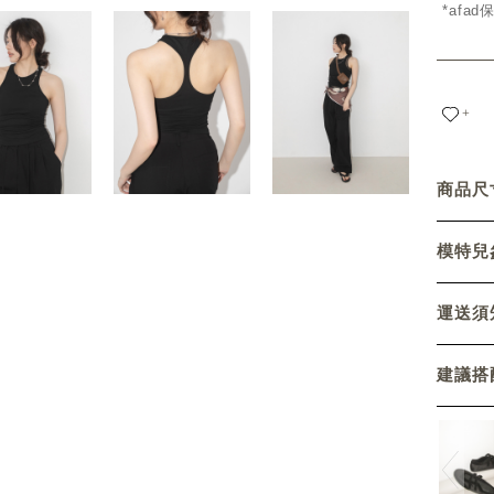
*afa
+
商品尺寸
模特兒參
運送須
建議搭