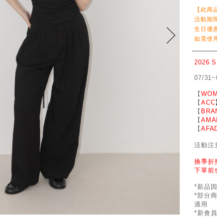
【此商
活動期
生日優
如需使用
2026 
07/31~
【
WOM
【
ACC
【
BRA
【
AMA
【
AFA
活動注
換季折
下單前
*新品
*部分
適用
*新會