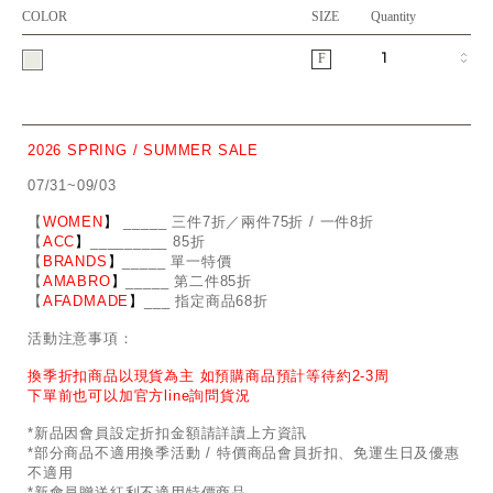
COLOR
SIZE
Quantity
F
2026 SPRING / SUMMER SALE
07/31~09/03
【
WOMEN
】
_
_
___ 三件7折／兩件75折 / 一件8折
【
ACC
】
____
_
____ 85折
【
BRANDS
】
___
_
_ 單一特價
【
AMABRO
】
__
_
_
_ 第二件85折
【
AFADMADE
】
___ 指定商品68折
活動注意事項：
換季折扣商品以現貨為主 如預購商品預計等待約2-3周
下單前也可以加官方line詢問貨況
*新品因會員設定折扣金額請詳讀上方資訊
*部分商品不適用換季活動 / 特價商品會員折扣、免運生日及優惠
不適用
*新會員贈送紅利不適用特價商品