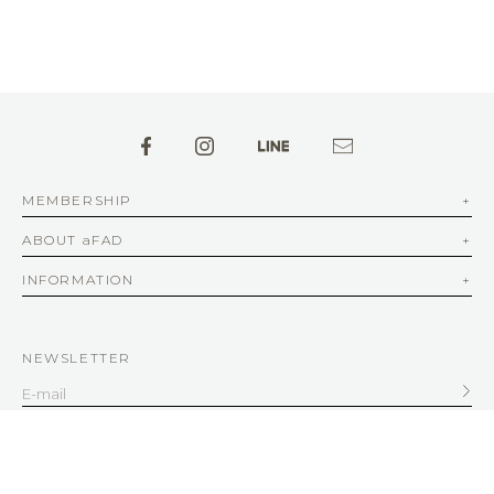
MEMBERSHIP
ABOUT aFAD
INFORMATION
NEWSLETTER
SERVICE
客服信箱
service@afad.com.tw