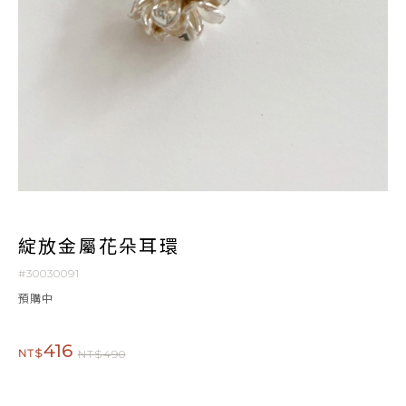
綻放金屬花朵耳環
#30030091
預購中
416
NT$
NT$490