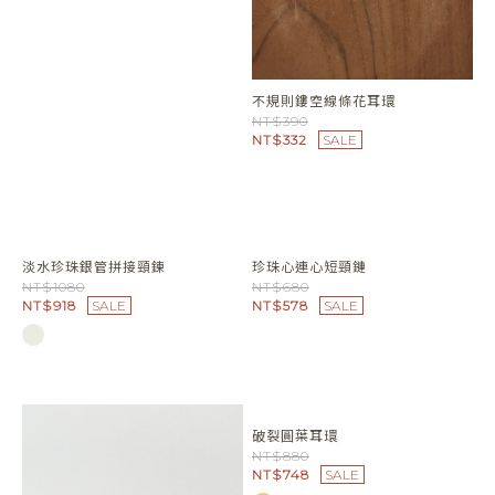
巴洛克雕花伸縮鏈戒
NT$480
不規則鏤空線條花耳環
NT$390
NT$332
SALE