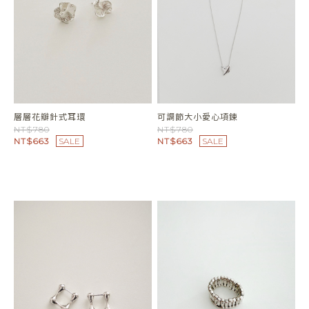
波浪心電圖雙指套
圓珠鏈條開口式手環
NT$780
NT$980
NT$663
SALE
NT$833
SALE
層層花瓣針式耳環
可調節大小愛心項鍊
NT$780
NT$780