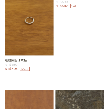
捲捲扭結針式耳環
小提把包包長項鍊
NT$490
NT$590
NT$416
SALE
NT$502
SALE
平面大橢圓戒指
NT$590
NT$502
SALE