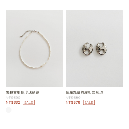
閃閃細鑽倒三角扣式耳環
NT$680
NT$578
SALE
淡水珍珠鎖鏈項鍊
吊掛玫瑰花針式耳環
NT$1380
NT$390
NT$1173
SALE
NT$332
SALE