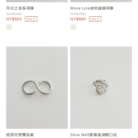
月光之淚長項鍊
Wave Line波紋曲線項鍊
NT$590
NT$780
NT$502
SALE
NT$663
SALE
極限符號雙指套
Slow Melt銀霧漩渦開口戒