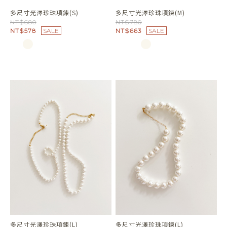
來顆雷根糖珍珠頸鏈
金屬瓢蟲輪廓扣式耳環
NT$390
NT$680
NT$332
SALE
NT$578
SALE
多尺寸光澤珍珠項鍊(S)
多尺寸光澤珍珠項鍊(M)
NT$680
NT$780
NT$578
SALE
NT$663
SALE