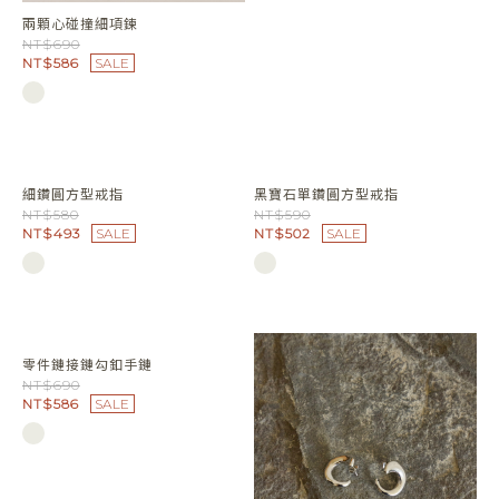
微笑弧線吊墜可調式項鍊
NT$780
NT$663
SALE
兩顆心碰撞細項鍊
NT$690
NT$586
SALE
細鑽圓方型戒指
黑寶石單鑽圓方型戒指