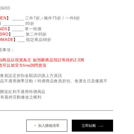
09/03
EN
】
_
_
___ 三件7折／兩件75折 / 一件8折
】
____
_
____ 85折
NDS
】
___
_
_ 單一特價
BRO
】
__
_
_
_ 第二件85折
DMADE
】
___ 指定商品68折
意事項：
扣商品以現貨為主 如預購商品預計等待約2-3周
也可以加官方line詢問貨況
因會員設定折扣金額請詳讀上方資訊
商品不適用換季活動 / 特價商品會員折扣、免運生日及優惠不
員贈送紅利不適用特價商品
d保有最終活動修改之權利
+ 加入購物清單
立即結帳