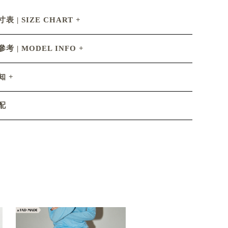
表 | SIZE CHART
考 | MODEL INFO
知
配