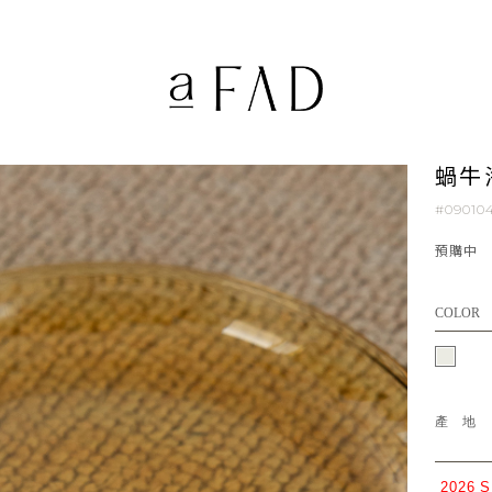
蝸牛
#09010
預購中
COLOR
產
2026 