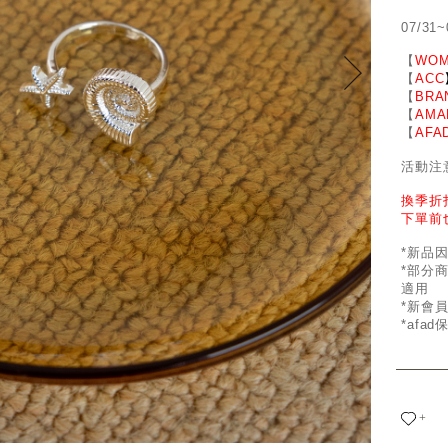
07/31~
【
WOM
【
ACC
【
BRA
【
AMA
【
AFA
活動注
換季折
下單前
*新品
*部分
適用
*新會
*afa
+