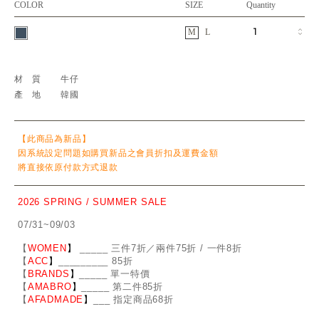
COLOR
SIZE
Quantity
M
L
材質
牛仔
產地
韓國
【此商品為新品】
因系統設定問題如購買新品之會員折扣及運費金額
將直接依原付款方式退款
2026 SPRING / SUMMER SALE
07/31~09/03
【
WOMEN
】
_
_
___ 三件7折／兩件75折 / 一件8折
【
ACC
】
____
_
____ 85折
【
BRANDS
】
___
_
_ 單一特價
【
AMABRO
】
__
_
_
_ 第二件85折
【
AFADMADE
】
___ 指定商品68折