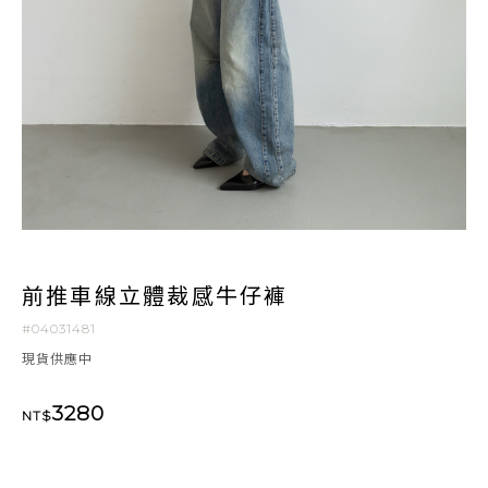
前推車線立體裁感牛仔褲
#04031481
現貨供應中
3280
NT$