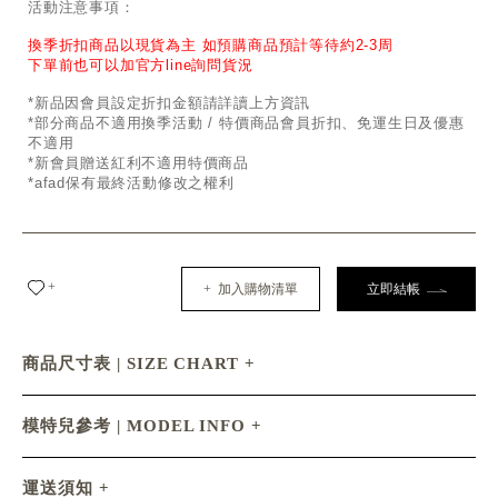
活動注意事項：
換季折扣商品以現貨為主 如預購商品預計等待約2-3周
下單前也可以加官方line詢問貨況
*新品因會員設定折扣金額請詳讀上方資訊
*部分商品不適用換季活動 / 特價商品會員折扣、免運生日及優惠
不適用
*新會員贈送紅利不適用特價商品
*afad保有最終活動修改之權利
+
+ 加入購物清單
立即結帳
商品尺寸表 | SIZE CHART
模特兒參考 | MODEL INFO
運送須知