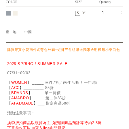
COLOR
SIZE
Quantity
S
M
產地
中國
購買果實小花兩件式背心外套+短褲三件組贈送獨家透明標籤小束口包
2026 SPRING / SUMMER SALE
07/31~09/03
【
WOMEN
】
_
_
___ 三件7折／兩件75折 / 一件8折
【
ACC
】
____
_
____ 85折
【
BRANDS
】
___
_
_ 單一特價
【
AMABRO
】
__
_
_
_ 第二件85折
【
AFADMADE
】
___ 指定商品68折
活動注意事項：
換季折扣商品以現貨為主 如預購商品預計等待約2-3周
下單前也可以加官方line詢問貨況