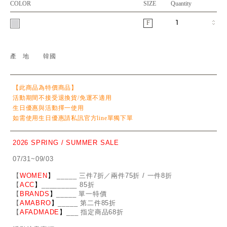
COLOR
SIZE
Quantity
F
產地
韓國
【此商品為特價商品】
活動期間不接受退換貨/免運不適用
生日優惠與活動擇一使用
如需使用生日優惠請私訊官方line單獨下單
2026 SPRING / SUMMER SALE
07/31~09/03
【
WOMEN
】
_
_
___ 三件7折／兩件75折 / 一件8折
【
ACC
】
____
_
____ 85折
【
BRANDS
】
___
_
_ 單一特價
【
AMABRO
】
__
_
_
_ 第二件85折
【
AFADMADE
】
___ 指定商品68折