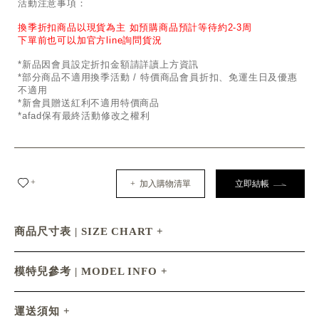
活動注意事項：
換季折扣商品以現貨為主 如預購商品預計等待約2-3周
下單前也可以加官方line詢問貨況
*新品因會員設定折扣金額請詳讀上方資訊
*部分商品不適用換季活動 / 特價商品會員折扣、免運生日及優惠
不適用
*新會員贈送紅利不適用特價商品
*afad保有最終活動修改之權利
+
+ 加入購物清單
立即結帳
商品尺寸表 | SIZE CHART
模特兒參考 | MODEL INFO
運送須知