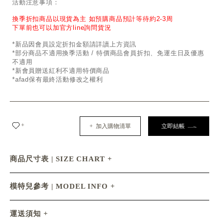
活動注意事項：
換季折扣商品以現貨為主 如預購商品預計等待約2-3周
下單前也可以加官方line詢問貨況
*新品因會員設定折扣金額請詳讀上方資訊
*部分商品不適用換季活動 / 特價商品會員折扣、免運生日及優惠
不適用
*新會員贈送紅利不適用特價商品
*afad保有最終活動修改之權利
+
+ 加入購物清單
立即結帳
商品尺寸表 | SIZE CHART
模特兒參考 | MODEL INFO
運送須知