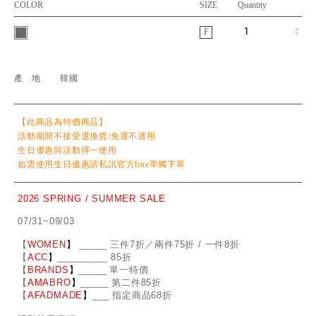
COLOR
SIZE
Quantity
F
產地
韓國
【此商品為特價商品】
活動期間不接受退換貨/免運不適用
生日優惠與活動擇一使用
如需使用生日優惠請私訊官方line單獨下單
2026 SPRING / SUMMER SALE
07/31~09/03
【
WOMEN
】
_
_
___ 三件7折／兩件75折 / 一件8折
【
ACC
】
____
_
____ 85折
【
BRANDS
】
___
_
_ 單一特價
【
AMABRO
】
__
_
_
_ 第二件85折
【
AFADMADE
】
___ 指定商品68折