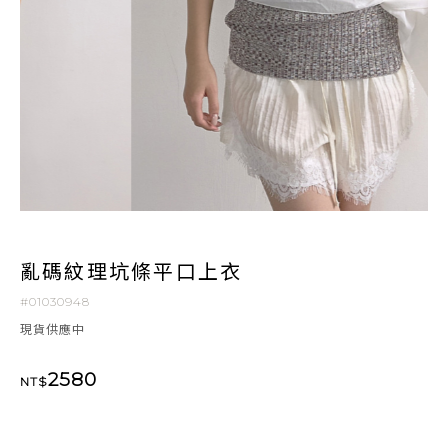
亂碼紋理坑條平口上衣
#01030948
現貨供應中
2580
NT$