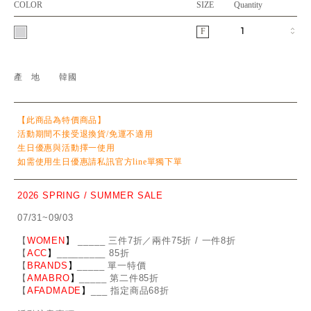
COLOR
SIZE
Quantity
F
產地
韓國
【此商品為特價商品】
活動期間不接受退換貨/免運不適用
生日優惠與活動擇一使用
如需使用生日優惠請私訊官方line單獨下單
2026 SPRING / SUMMER SALE
07/31~09/03
【
WOMEN
】
_
_
___ 三件7折／兩件75折 / 一件8折
【
ACC
】
____
_
____ 85折
【
BRANDS
】
___
_
_ 單一特價
【
AMABRO
】
__
_
_
_ 第二件85折
【
AFADMADE
】
___ 指定商品68折