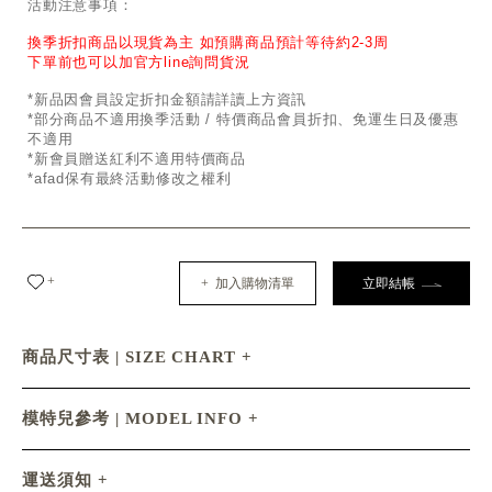
活動注意事項：
換季折扣商品以現貨為主 如預購商品預計等待約2-3周
下單前也可以加官方line詢問貨況
*新品因會員設定折扣金額請詳讀上方資訊
*部分商品不適用換季活動 / 特價商品會員折扣、免運生日及優惠
不適用
*新會員贈送紅利不適用特價商品
*afad保有最終活動修改之權利
+
+ 加入購物清單
立即結帳
商品尺寸表 | SIZE CHART
模特兒參考 | MODEL INFO
運送須知