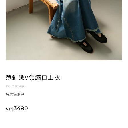
薄針織V領縮口上衣
#01030946
現貨供應中
3480
NT$