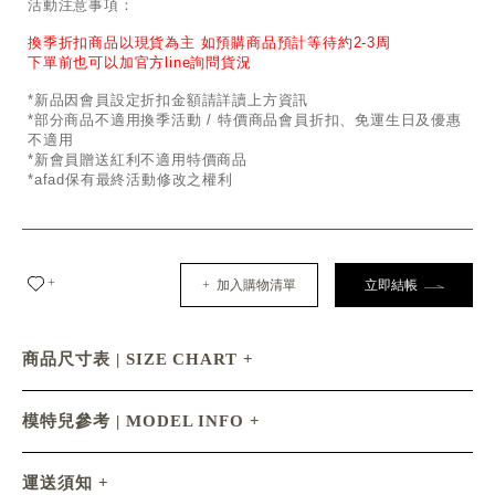
活動注意事項：
換季折扣商品以現貨為主 如預購商品預計等待約2-3周
下單前也可以加官方line詢問貨況
*新品因會員設定折扣金額請詳讀上方資訊
*部分商品不適用換季活動 / 特價商品會員折扣、免運生日及優惠
不適用
*新會員贈送紅利不適用特價商品
*afad保有最終活動修改之權利
+
+ 加入購物清單
立即結帳
商品尺寸表 | SIZE CHART
模特兒參考 | MODEL INFO
運送須知