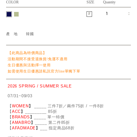
COLOR
SIZE
Quantity
F
產地
韓國
【此商品為特價商品】
活動期間不接受退換貨/免運不適用
生日優惠與活動擇一使用
如需使用生日優惠請私訊官方line單獨下單
2026 SPRING / SUMMER SALE
07/31~09/03
【
WOMEN
】
_
_
___ 三件7折／兩件75折 / 一件8折
【
ACC
】
____
_
____ 85折
【
BRANDS
】
___
_
_ 單一特價
【
AMABRO
】
__
_
_
_ 第二件85折
【
AFADMADE
】
___ 指定商品68折