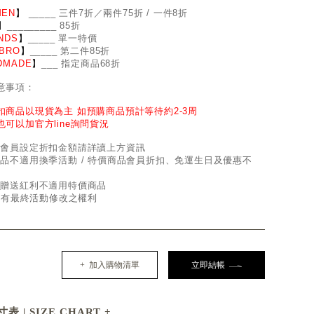
EN
】
_
_
___ 三件7折／兩件75折 / 一件8折
】
____
_
____ 85折
NDS
】
___
_
_ 單一特價
BRO
】
__
_
_
_ 第二件85折
DMADE
】
___ 指定商品68折
意事項：
扣商品以現貨為主 如預購商品預計等待約2-3周
也可以加官方line詢問貨況
因會員設定折扣金額請詳讀上方資訊
商品不適用換季活動 / 特價商品會員折扣、免運生日及優惠不
員贈送紅利不適用特價商品
d保有最終活動修改之權利
+ 加入購物清單
立即結帳
表 | SIZE CHART