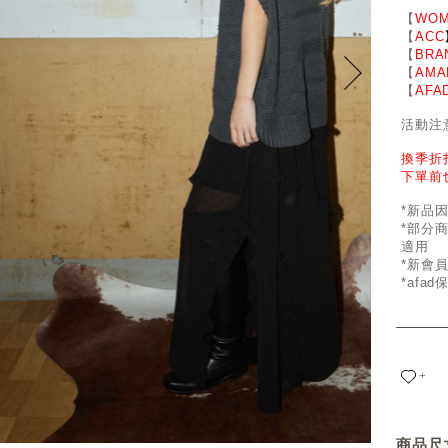
【
WOM
【
ACC
【
BRA
【
AMA
【
AFA
活動注
換季折
下單前
*新品
*部分
適用
*新會
*afa
+
商品尺寸