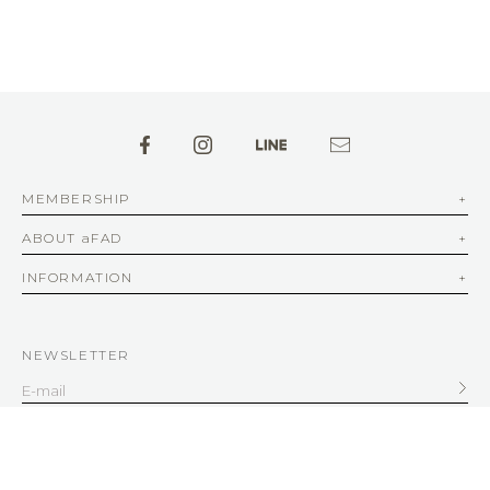
MEMBERSHIP
ABOUT aFAD
INFORMATION
NEWSLETTER
SERVICE
客服信箱
service@afad.com.tw