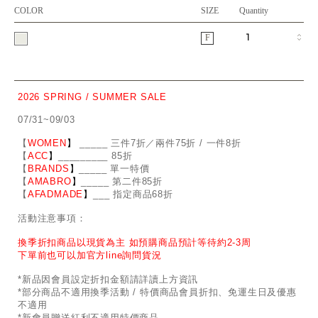
COLOR
SIZE
Quantity
F
2026 SPRING / SUMMER SALE
07/31~09/03
【
WOMEN
】
_
_
___ 三件7折／兩件75折 / 一件8折
【
ACC
】
____
_
____ 85折
【
BRANDS
】
___
_
_ 單一特價
【
AMABRO
】
__
_
_
_ 第二件85折
【
AFADMADE
】
___ 指定商品68折
活動注意事項：
換季折扣商品以現貨為主 如預購商品預計等待約2-3周
下單前也可以加官方line詢問貨況
*新品因會員設定折扣金額請詳讀上方資訊
*部分商品不適用換季活動 / 特價商品會員折扣、免運生日及優惠
不適用
*新會員贈送紅利不適用特價商品