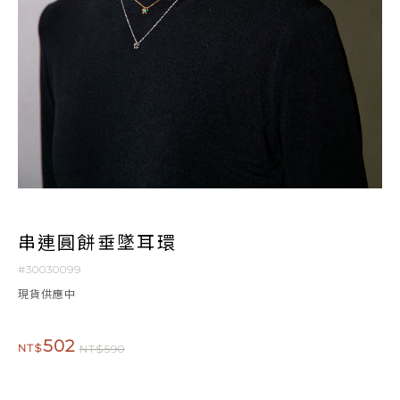
串連圓餅垂墜耳環
#30030099
現貨供應中
502
NT$
NT$590