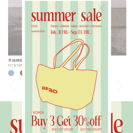
×
天絲棉麻綁帶落地長褲
水
NT$1980
N