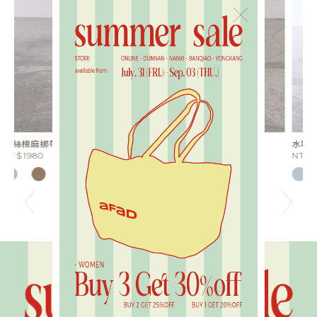
×
水噹噹花波蕾絲短褲
光
NT$1480
N