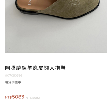
圖騰縫線羊麂皮懶人拖鞋
#07050356
現貨供應中
5083
NT$
NT$5980