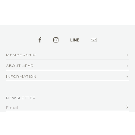
MEMBERSHIP
ABOUT aFAD
INFORMATION
NEWSLETTER
SERVICE
客服信箱
service@afad.com.tw