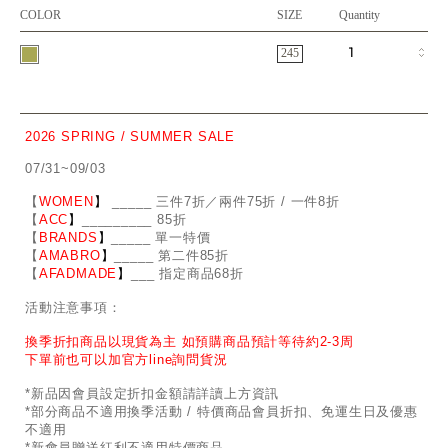
COLOR
SIZE
Quantity
245
2026 SPRING / SUMMER SALE
07/31~09/03
【
WOMEN
】
_
_
___ 三件7折／兩件75折 / 一件8折
【
ACC
】
____
_
____ 85折
【
BRANDS
】
___
_
_ 單一特價
【
AMABRO
】
__
_
_
_ 第二件85折
【
AFADMADE
】
___ 指定商品68折
活動注意事項：
換季折扣商品以現貨為主 如預購商品預計等待約2-3周
下單前也可以加官方line詢問貨況
*新品因會員設定折扣金額請詳讀上方資訊
*部分商品不適用換季活動 / 特價商品會員折扣、免運生日及優惠
不適用
*新會員贈送紅利不適用特價商品