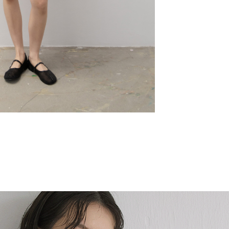
千層餅乾橫條短袖上衣
NT$1580